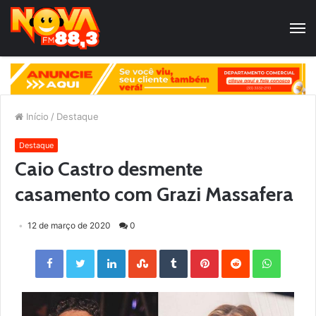
Início
/
Destaque
Destaque
Caio Castro desmente
casamento com Grazi Massafera
12 de março de 2020
0
Facebook
Twitter
LinkedIn
StumbleUpon
Tumblr
Pinterest
Reddit
WhatsApp