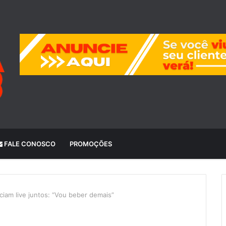
FALE CONOSCO
PROMOÇÕES
iam live juntos: “Vou beber demais”