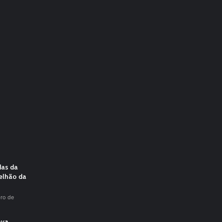
das da
elhão da
ro de
ova