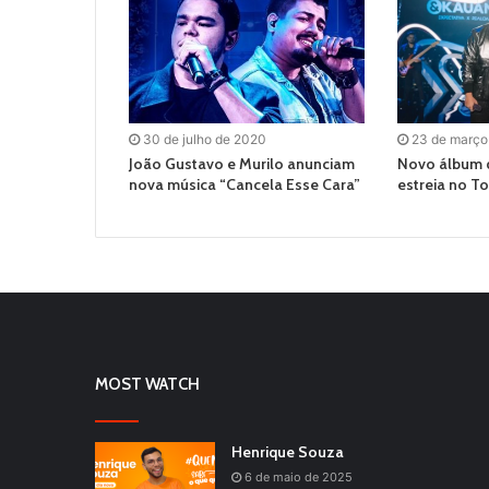
30 de julho de 2020
23 de março
João Gustavo e Murilo anunciam
Novo álbum 
nova música “Cancela Esse Cara”
estreia no To
MOST WATCH
Henrique Souza
6 de maio de 2025