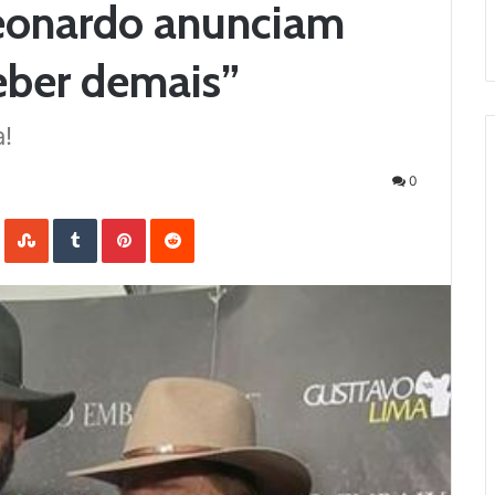
Leonardo anunciam
beber demais”
a!
0
LinkedIn
StumbleUpon
Tumblr
Pinterest
Reddit