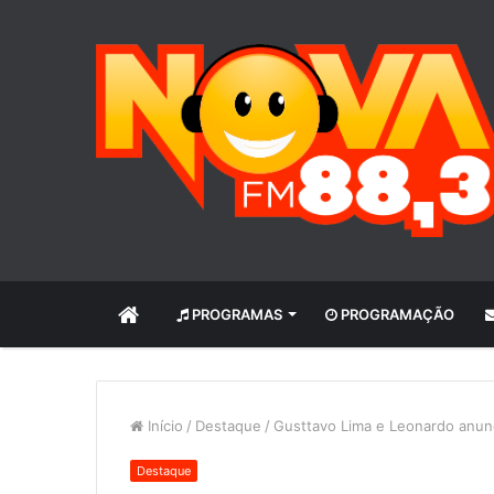
INÍCIO
PROGRAMAS
PROGRAMAÇÃO
Início
/
Destaque
/
Gusttavo Lima e Leonardo anunc
Destaque