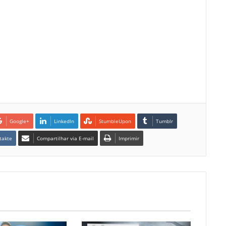
Google+
LinkedIn
StumbleUpon
Tumblr
takte
Compartilhar via E-mail
Imprimir