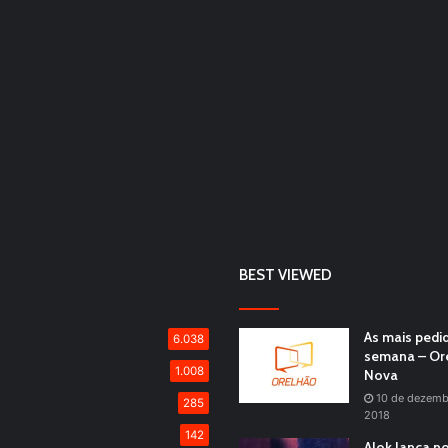
BEST VIEWED
As mais pedi
6.038
semana – Or
1.008
Nova
10 de dezemb
285
2018
142
Alok lança n