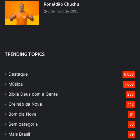
Ronaldão Chuchu
6 de maio de 2025
TRENDING TOPICS
Destaque
6.038
Música
1.008
Bíblia Deus com a Gente
285
Orelhão da Nova
142
Bom dia Nova
81
Sem categoria
56
Mais Brasil
39