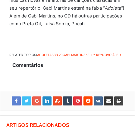
músicas novas e releituras de canções clássicas em
seu repertório, Gabi Martins estará na faixa “
Adoleta
“!
Além de Gabi Martins, no CD há outras participações
como Preta Gil, Luísa Sonza, Pocah.
RELATED TOPICS:
ADOLETA
BBB 20
GABI MARTINS
KELLY KEY
NOVO ÁLBU
Comentários
ARTIGOS RELACIONADOS