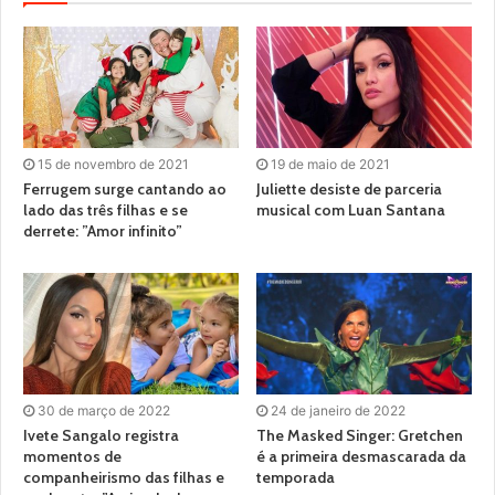
15 de novembro de 2021
19 de maio de 2021
Ferrugem surge cantando ao
Juliette desiste de parceria
lado das três filhas e se
musical com Luan Santana
derrete: ”Amor infinito”
30 de março de 2022
24 de janeiro de 2022
Ivete Sangalo registra
The Masked Singer: Gretchen
momentos de
é a primeira desmascarada da
companheirismo das filhas e
temporada