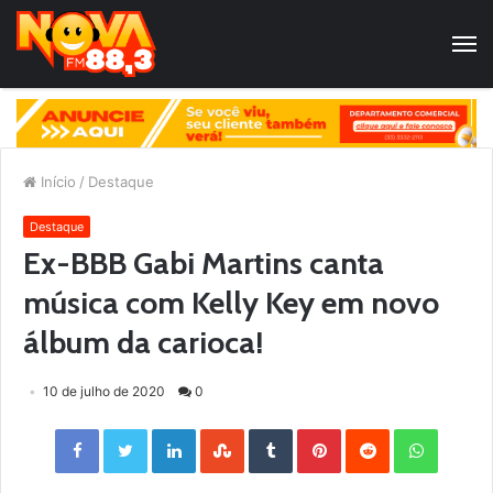
Início
/
Destaque
Destaque
Ex-BBB Gabi Martins canta
música com Kelly Key em novo
álbum da carioca!
10 de julho de 2020
0
Facebook
Twitter
LinkedIn
StumbleUpon
Tumblr
Pinterest
Reddit
WhatsApp