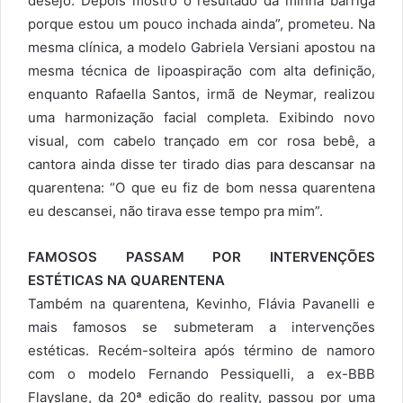
desejo. Depois mostro o resultado da minha barriga
porque estou um pouco inchada ainda”, prometeu. Na
mesma clínica, a modelo Gabriela Versiani apostou na
mesma técnica de lipoaspiração com alta definição,
enquanto Rafaella Santos, irmã de Neymar, realizou
uma harmonização facial completa. Exibindo novo
visual, com cabelo trançado em cor rosa bebê, a
cantora ainda disse ter tirado dias para descansar na
quarentena: “O que eu fiz de bom nessa quarentena
eu descansei, não tirava esse tempo pra mim”.
FAMOSOS PASSAM POR INTERVENÇÕES
ESTÉTICAS NA QUARENTENA
Também na quarentena, Kevinho, Flávia Pavanelli e
mais famosos se submeteram a intervenções
estéticas. Recém-solteira após término de namoro
com o modelo Fernando Pessiquelli, a ex-BBB
Flayslane, da 20ª edição do reality, passou por uma