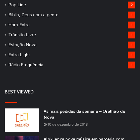
Pop Line
2
Bíblia, Deus com a gente
1
Hora Extra
1
Trânsito Livre
1
Estação Nova
1
Extra Light
1
Rádio Frequência
1
BEST VIEWED
As mais pedidas da semana – Orelhão da
Nova
10 de dezembro de 2018
Alok lança nova música em parceria com