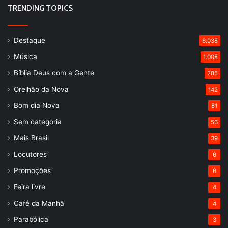
TRENDING TOPICS
Destaque
6.038
Música
1.008
Bíblia Deus com a Gente
285
Orelhão da Nova
142
Bom dia Nova
81
Sem categoria
56
Mais Brasil
39
Locutores
6
Promoções
6
Feira livre
4
Café da Manhã
4
Parabólica
3