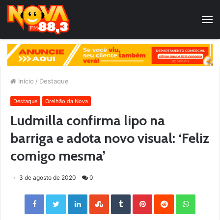
Início
/
Destaque
Destaque
Orelhão da Nova
Ludmilla confirma lipo na
barriga e adota novo visual: ‘Feliz
comigo mesma’
3 de agosto de 2020
0
Facebook
Twitter
LinkedIn
StumbleUpon
Tumblr
Pinterest
Reddit
WhatsApp