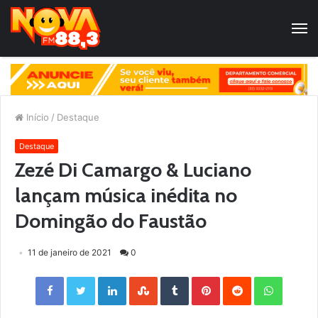
Início
/
Destaque
Destaque
Zezé Di Camargo & Luciano
lançam música inédita no
Domingão do Faustão
11 de janeiro de 2021
0
Facebook
Twitter
LinkedIn
StumbleUpon
Tumblr
Pinterest
Reddit
WhatsApp