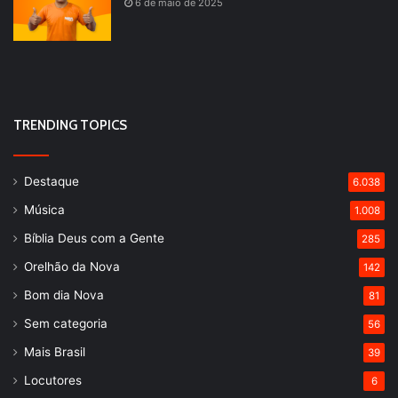
6 de maio de 2025
TRENDING TOPICS
Destaque
6.038
Música
1.008
Bíblia Deus com a Gente
285
Orelhão da Nova
142
Bom dia Nova
81
Sem categoria
56
Mais Brasil
39
Locutores
6