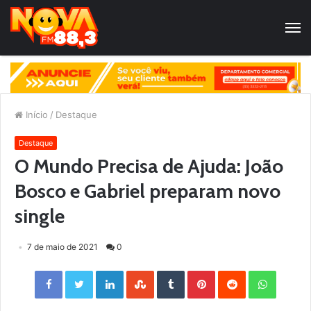
Início
/
Destaque
Destaque
O Mundo Precisa de Ajuda: João
Bosco e Gabriel preparam novo
single
7 de maio de 2021
0
Facebook
Twitter
LinkedIn
StumbleUpon
Tumblr
Pinterest
Reddit
WhatsApp