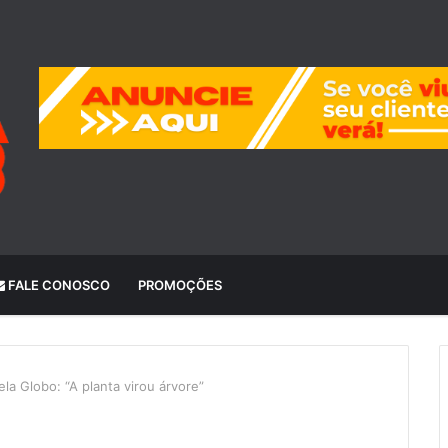
FALE CONOSCO
PROMOÇÕES
la Globo: “A planta virou árvore”