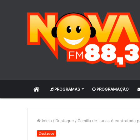
INÍCIO
PROGRAMAS
PROGRAMAÇÃO
Início
/
Destaque
/
Camilla de Lucas é contratada pe
Destaque