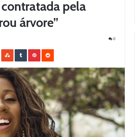
 contratada pela
rou árvore”
0
LinkedIn
StumbleUpon
Tumblr
Pinterest
Reddit