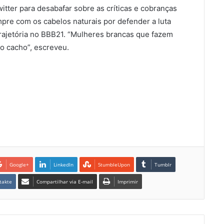
tter para desabafar sobre as críticas e cobranças
pre com os cabelos naturais por defender a luta
trajetória no BBB21. “Mulheres brancas que fazem
o cacho”, escreveu.
Google+
LinkedIn
StumbleUpon
Tumblr
takte
Compartilhar via E-mail
Imprimir