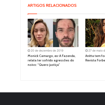
ARTIGOS RELACIONADOS
20 de dezembro de 2019
27 de maio 
Monick Camargo, ex-A Fazenda,
Anitta tem fo
relata ter sofrido agressões do
Revista Forb
noivo: “Quero justiça”