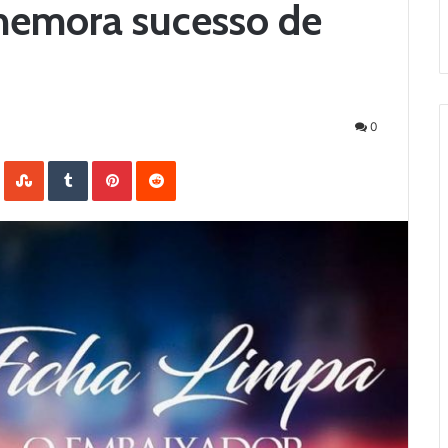
memora sucesso de
0
LinkedIn
StumbleUpon
Tumblr
Pinterest
Reddit