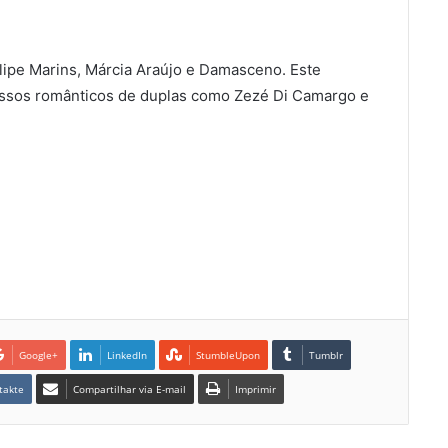
lipe Marins, Márcia Araújo e Damasceno. Este
essos românticos de duplas como Zezé Di Camargo e
Google+
LinkedIn
StumbleUpon
Tumblr
takte
Compartilhar via E-mail
Imprimir