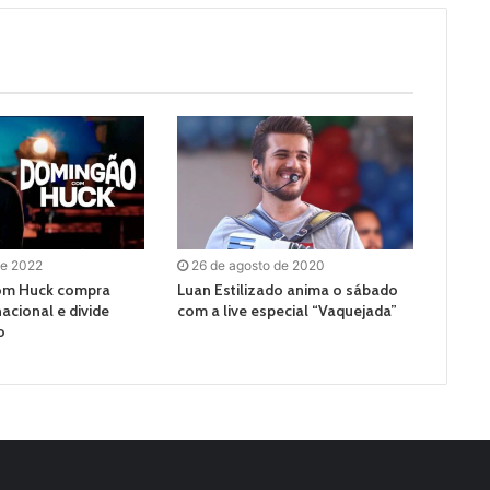
de 2022
26 de agosto de 2020
om Huck compra
Luan Estilizado anima o sábado
acional e divide
com a live especial “Vaquejada”
o