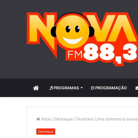
INÍCIO
PROGRAMAS
PROGRAMAÇÃO
Início
/
Destaque
/
Gusttavo Lima comemora suces
Destaque