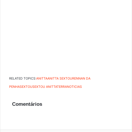
RELATED TOPICS:
ANITTA
ANITTA SEXTOU
RENNAN DA
PENHA
SEXTOU
SEXTOU ANITTA
TERRANOTICIAS
Comentários