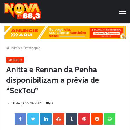
Início
/
Destaque
Destaque
Anitta e Rennan da Penha
disponibilizam a prévia de
“SexTou”
16 de julho de 2021
0
Facebook
Twitter
LinkedIn
StumbleUpon
Tumblr
Pinterest
Reddit
WhatsApp