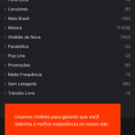
Locutores
(6)
Mais Brasil
(39)
Música
(1.008)
Orelhão da Nova
(142)
Parabólica
(3)
Pop Line
(2)
Promoções
(6)
Rádio Frequência
(1)
Sem categoria
(56)
Trânsito Livre
(1)
Usamos cookies para garantir que você
obtenha a melhor experiência no nosso site.
© Desenvolvido por |
VersaTec