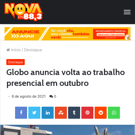
Início
/
Destaque
Destaque
Globo anuncia volta ao trabalho
presencial em outubro
6 de agosto de 2021
0
Facebook
Twitter
LinkedIn
StumbleUpon
Tumblr
Pinterest
Reddit
WhatsApp