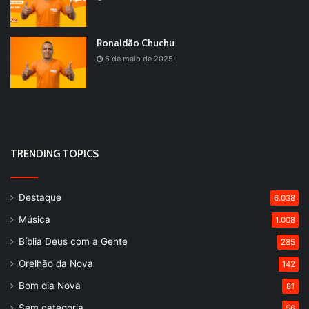
Ronaldão Chuchu
6 de maio de 2025
TRENDING TOPICS
Destaque
6.038
Música
1.008
Bíblia Deus com a Gente
285
Orelhão da Nova
142
Bom dia Nova
81
Sem categoria
56