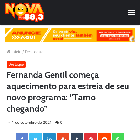
Início
/
Destaque
Destaque
Fernanda Gentil começa
aquecimento para estreia de seu
novo programa: ”Tamo
chegando”
1 de setembro de 2021
0
Facebook
Twitter
LinkedIn
StumbleUpon
Tumblr
Pinterest
Reddit
WhatsApp