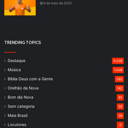
6 de maio de 2025
TRENDING TOPICS
Destaque
6.038
Música
1.008
Bíblia Deus com a Gente
285
Orelhão da Nova
142
Bom dia Nova
81
Sem categoria
56
Mais Brasil
39
Locutores
6