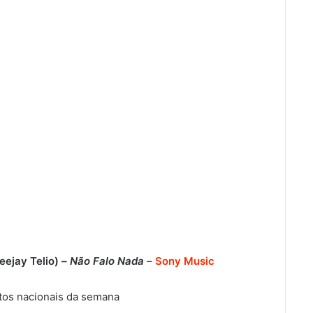
ejay Telio) –
Não Falo Nada
–
Sony Music