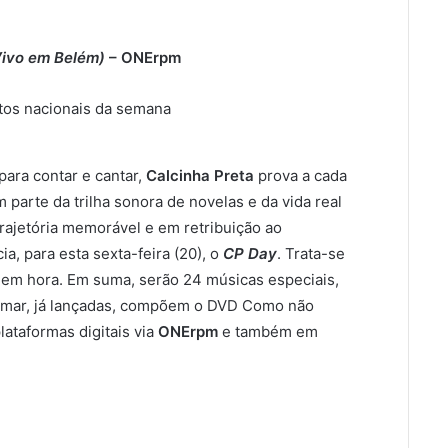
ivo em Belém)
– ONErpm
para contar e cantar,
Calcinha Preta
prova a cada
parte da trilha sonora de novelas e da vida real
trajetória memorável e em retribuição ao
a, para esta sexta-feira (20), o
CP Day
. Trata-se
a em hora. Em suma, serão 24 músicas especiais,
 amar, já lançadas, compõem o DVD Como não
ataformas digitais via
ONErpm
e também em