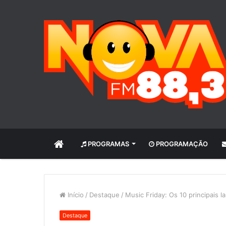
INÍCIO
PROGRAMAS
PROGRAMAÇÃO
Início
/
Destaque
/
Music Friday: Os 10 principais
Destaque