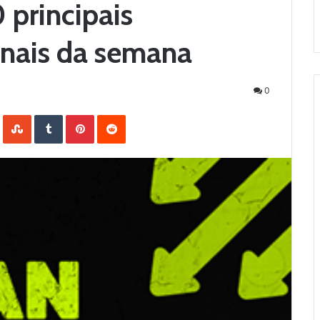
 principais
nais da semana
0
LinkedIn
StumbleUpon
Tumblr
Pinterest
Reddit