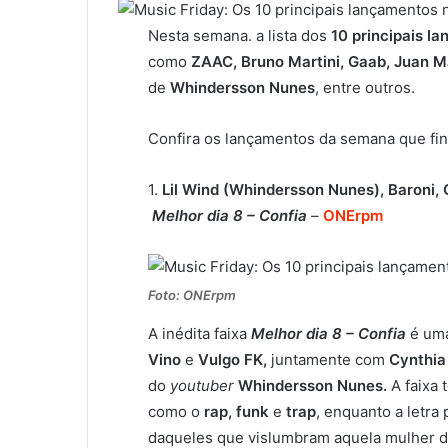
Nesta semana. a lista dos
10 principais l
como
ZAAC, Bruno Martini, Gaab, Juan Ma
de
Whindersson Nunes
, entre outros.
Confira os lançamentos da semana que final
1.
Lil Wind (Whindersson Nunes), Baroni, 
Melhor dia 8 – Confia
–
ONErpm
Foto: ONErpm
A inédita faixa
Melhor dia 8 – Confia
é uma
Vino
e
Vulgo FK,
juntamente com
Cynthia
do
youtuber
Whindersson Nunes.
A faixa 
como o
rap, funk
e
trap
, enquanto a letra
daqueles que vislumbram aquela mulher de