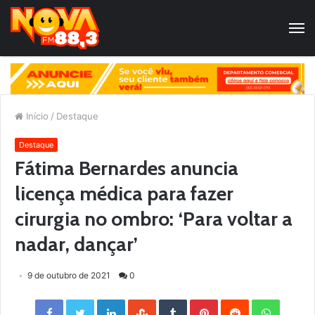
Início
/
Destaque
Destaque
Fátima Bernardes anuncia
licença médica para fazer
cirurgia no ombro: ‘Para voltar a
nadar, dançar’
9 de outubro de 2021
0
Facebook
Twitter
LinkedIn
StumbleUpon
Tumblr
Pinterest
Reddit
WhatsApp