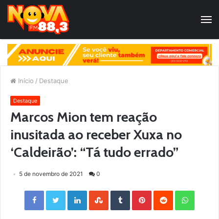
Início
/
Destaque
Destaque
Marcos Mion tem reação
inusitada ao receber Xuxa no
‘Caldeirão’: “Tá tudo errado”
5 de novembro de 2021
0
Facebook
Twitter
LinkedIn
StumbleUpon
Tumblr
Pinterest
Reddit
WhatsApp