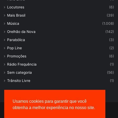
Locutores
(6)
Mais Brasil
(39)
Música
(1.008)
Orelhão da Nova
(142)
Parabólica
(3)
Pop Line
(2)
Promoções
(6)
Rádio Frequência
(1)
Sem categoria
(56)
Trânsito Livre
(1)
Usamos cookies para garantir que você
obtenha a melhor experiência no nosso site.
© Desenvolvido por |
VersaTec