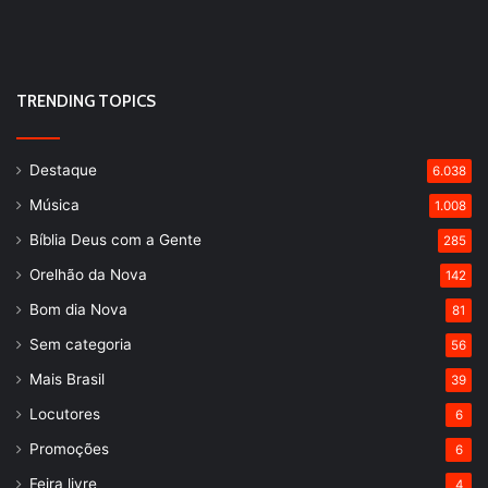
TRENDING TOPICS
Destaque
6.038
Música
1.008
Bíblia Deus com a Gente
285
Orelhão da Nova
142
Bom dia Nova
81
Sem categoria
56
Mais Brasil
39
Locutores
6
Promoções
6
Feira livre
4