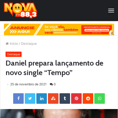
Início
/
Destaque
Destaque
Daniel prepara lançamento de
novo single “Tempo”
25 de novembro de 2021
0
Facebook
Twitter
LinkedIn
StumbleUpon
Tumblr
Pinterest
Reddit
WhatsApp