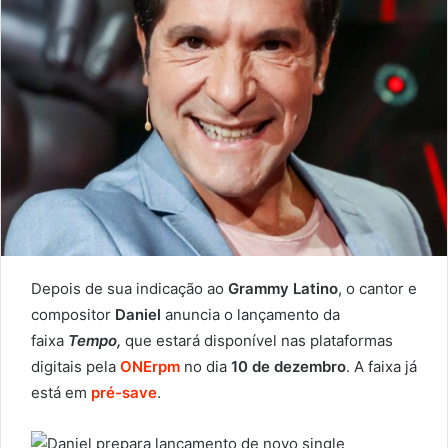
Depois de sua indicação ao
Grammy Latino
, o cantor e
compositor
Daniel
anuncia o lançamento da
faixa
Tempo,
que estará disponível nas plataformas
digitais pela
ONErpm
no dia
10 de dezembro
. A faixa já
está em
pré-save
.