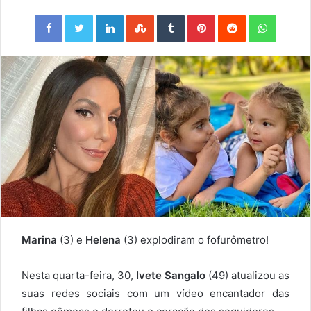
Facebook
Twitter
LinkedIn
StumbleUpon
Tumblr
Pinterest
Reddit
WhatsApp
Marina
(3) e
Helena
(3) explodiram o fofurômetro!
Nesta quarta-feira, 30,
Ivete Sangalo
(49) atualizou as
suas redes sociais com um vídeo encantador das