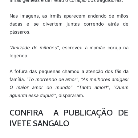
filhas gêmeas e derreteu o coração dos seguidores.
Nas imagens, as irmãs aparecem andando de mãos
dadas e se divertem juntas correndo atrás de
pássaros.
“Amizade de milhões”
, escreveu a mamãe coruja na
legenda.
A fofura das pequenas chamou a atenção dos fãs da
família.
“To morrendo de amor”
,
“As melhores amigas!
O maior amor do mundo”
,
“Tanto amor!”
,
“Quem
aguenta essa dupla?”
, dispararam.
CONFIRA A PUBLICAÇÃO DE
IVETE SANGALO