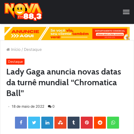
Início
/
Destaque
Destaque
Lady Gaga anuncia novas datas
da turnê mundial “Chromatica
Ball”
18 de maio de 2022
0
Facebook
Twitter
LinkedIn
StumbleUpon
Tumblr
Pinterest
Reddit
WhatsApp