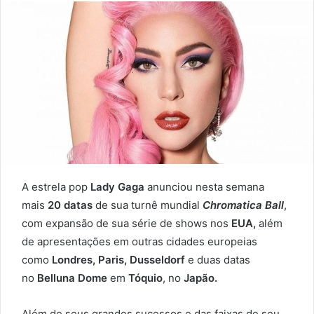
A estrela pop
Lady Gaga
anunciou nesta semana
mais
20 datas
de sua turnê mundial
Chromatica Ball
,
com expansão de sua série de shows nos
EUA,
além
de apresentações em outras cidades europeias
como
Londres, Paris, Dusseldorf
e duas datas
no
Belluna Dome
em
Tóquio
, no
Japão.
Além de seus grandes sucessos e das faixas de seu