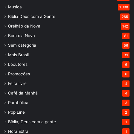
Música
1.008
Bíblia Deus com a Gente
285
Orelhão da Nova
142
Bom dia Nova
81
Sem categoria
56
Mais Brasil
39
Locutores
6
Promoções
6
Feira livre
4
Café da Manhã
4
Parabólica
3
Pop Line
2
Bíblia, Deus com a gente
1
Hora Extra
1