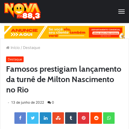
Início
/
Destaque
Destaque
Famosos prestigiam lançamento
da turnê de Milton Nascimento
no Rio
13 de junho de 2022
0
Facebook
Twitter
LinkedIn
StumbleUpon
Tumblr
Pinterest
Reddit
WhatsApp