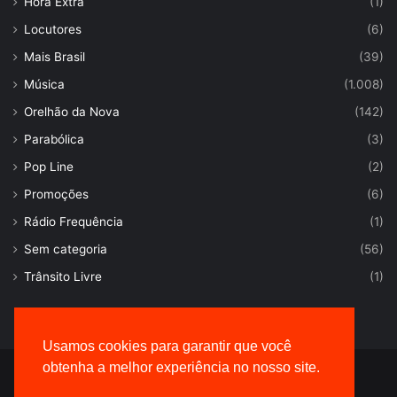
Hora Extra
(1)
Locutores
(6)
Mais Brasil
(39)
Música
(1.008)
Orelhão da Nova
(142)
Parabólica
(3)
Pop Line
(2)
Promoções
(6)
Rádio Frequência
(1)
Sem categoria
(56)
Trânsito Livre
(1)
Usamos cookies para garantir que você
obtenha a melhor experiência no nosso site.
© Desenvolvido por |
VersaTec