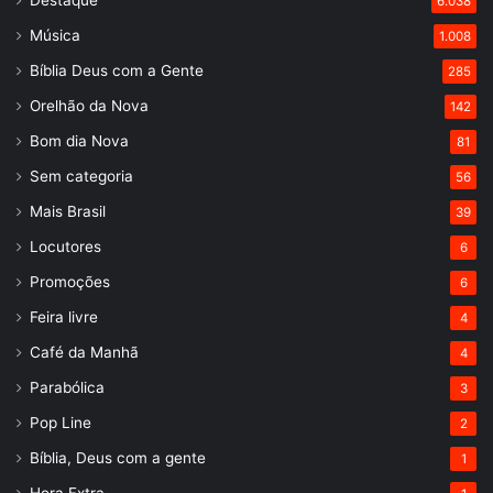
Destaque
6.038
Música
1.008
Bíblia Deus com a Gente
285
Orelhão da Nova
142
Bom dia Nova
81
Sem categoria
56
Mais Brasil
39
Locutores
6
Promoções
6
Feira livre
4
Café da Manhã
4
Parabólica
3
Pop Line
2
Bíblia, Deus com a gente
1