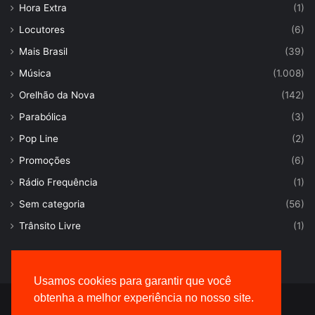
Hora Extra
(1)
Locutores
(6)
Mais Brasil
(39)
Música
(1.008)
Orelhão da Nova
(142)
Parabólica
(3)
Pop Line
(2)
Promoções
(6)
Rádio Frequência
(1)
Sem categoria
(56)
Trânsito Livre
(1)
Usamos cookies para garantir que você
obtenha a melhor experiência no nosso site.
© Desenvolvido por |
VersaTec