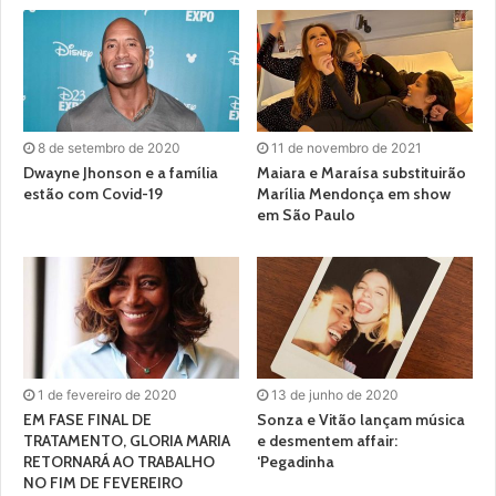
8 de setembro de 2020
11 de novembro de 2021
Dwayne Jhonson e a família
Maiara e Maraísa substituirão
estão com Covid-19
Marília Mendonça em show
em São Paulo
1 de fevereiro de 2020
13 de junho de 2020
EM FASE FINAL DE
Sonza e Vitão lançam música
TRATAMENTO, GLORIA MARIA
e desmentem affair:
RETORNARÁ AO TRABALHO
‘Pegadinha
NO FIM DE FEVEREIRO