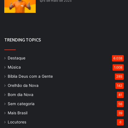
6 de maio de 2025
TRENDING TOPICS
Destaque
6.038
Música
1.008
Bíblia Deus com a Gente
285
Orelhão da Nova
142
Bom dia Nova
81
Sem categoria
56
Mais Brasil
39
Locutores
6