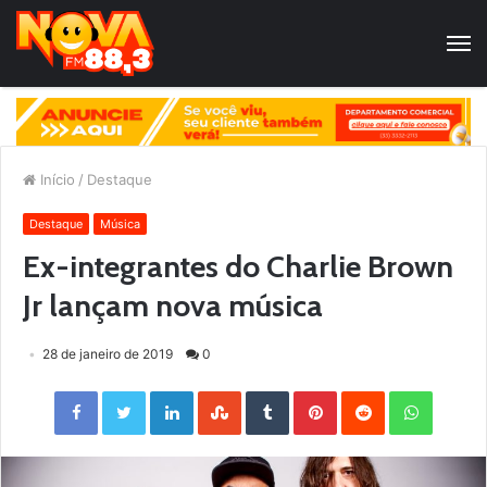
Início
/
Destaque
Destaque
Música
Ex-integrantes do Charlie Brown
Jr lançam nova música
28 de janeiro de 2019
0
Facebook
Twitter
LinkedIn
StumbleUpon
Tumblr
Pinterest
Reddit
WhatsApp