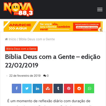
Início
/
Bíblia Deus com a Gente
Bíblia Deus com a Gente
Bíblia Deus com a Gente – edição
22/02/2019
22 de fevereiro de 2019
0
Facebook
Twitter
LinkedIn
StumbleUpon
Tumblr
Pinterest
Reddit
WhatsApp
É um momento de reflexão diário com duração de