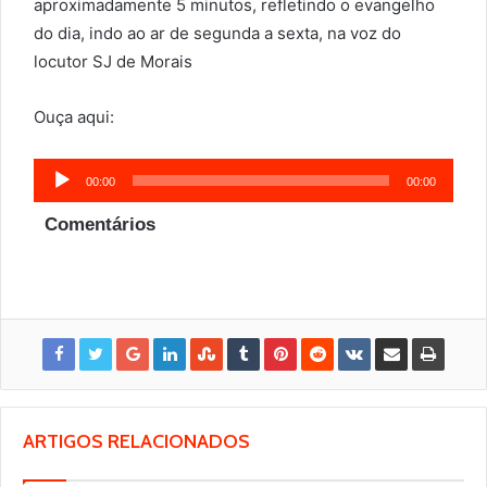
aproximadamente 5 minutos, refletindo o evangelho
do dia, indo ao ar de segunda a sexta, na voz do
locutor SJ de Morais
Ouça aqui:
Tocador
00:00
00:00
de
Comentários
áudio
ARTIGOS RELACIONADOS