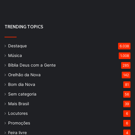
TRENDING TOPICS
Destaque
6.038
Música
1.008
Bíblia Deus com a Gente
285
Orelhão da Nova
142
Bom dia Nova
81
Sem categoria
56
Mais Brasil
39
Locutores
6
Promoções
6
Feira livre
4