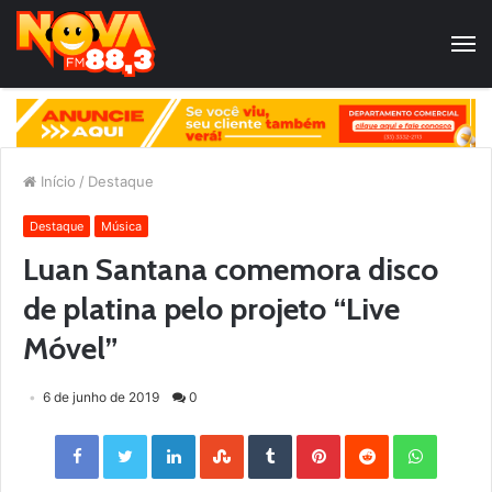
Início
/
Destaque
Destaque
Música
Luan Santana comemora disco
de platina pelo projeto “Live
Móvel”
6 de junho de 2019
0
Facebook
Twitter
LinkedIn
StumbleUpon
Tumblr
Pinterest
Reddit
WhatsApp