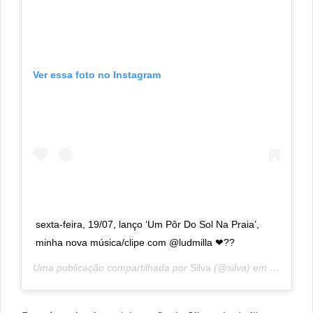
Ver essa foto no Instagram
sexta-feira, 19/07, lanço ‘Um Pôr Do Sol Na Praia’,
minha nova música/clipe com @ludmilla ❤??
Uma publicação compartilhada por
Silva
(@silva) em
15 de Jul