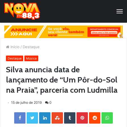
Início
/
Destaque
Destaque
Música
Silva anuncia data de
lançamento de “Um Pôr-do-Sol
na Praia”, parceria com Ludmilla
15 de julho de 2019
0
Facebook
Twitter
LinkedIn
StumbleUpon
Tumblr
Pinterest
Reddit
WhatsApp