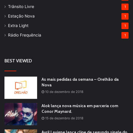
Trânsito Livre
1
Estação Nova
1
Extra Light
1
Rádio Frequência
1
BEST VIEWED
As mais pedidas da semana – Orelhão da
Nova
10 de dezembro de 2018
Alok lança nova música em parceria com
Conor Maynard.
15 de dezembro de 2018
Avril Lavigne lança clipe de segundo single do