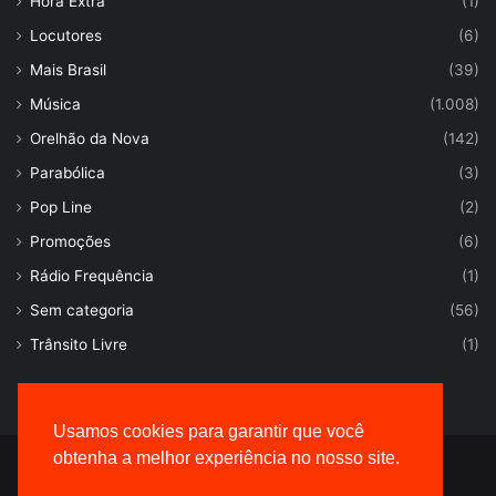
Hora Extra
(1)
Locutores
(6)
Mais Brasil
(39)
Música
(1.008)
Orelhão da Nova
(142)
Parabólica
(3)
Pop Line
(2)
Promoções
(6)
Rádio Frequência
(1)
Sem categoria
(56)
Trânsito Livre
(1)
Usamos cookies para garantir que você
obtenha a melhor experiência no nosso site.
© Desenvolvido por |
VersaTec