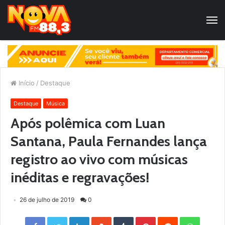
Início
/
Destaque
Destaque
Música
Após polêmica com Luan
Santana, Paula Fernandes lança
registro ao vivo com músicas
inéditas e regravações!
26 de julho de 2019
0
Facebook
Twitter
LinkedIn
StumbleUpon
Tumblr
Pinterest
Reddit
WhatsApp