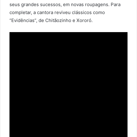
seus grandes sucessos, em novas roupagens. Para
completar, a cantora reviveu clássicos como
“Evidências”, de Chitãozinho e Xororó.