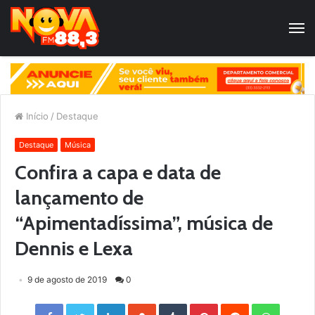
Início
/
Destaque
Destaque
Música
Confira a capa e data de
lançamento de
“Apimentadíssima”, música de
Dennis e Lexa
9 de agosto de 2019
0
Facebook
Twitter
LinkedIn
StumbleUpon
Tumblr
Pinterest
Reddit
WhatsApp