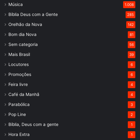
Música
1.008
Bíblia Deus com a Gente
285
Orelhão da Nova
142
Bom dia Nova
81
Sem categoria
56
Mais Brasil
39
Locutores
6
Promoções
6
Feira livre
4
Café da Manhã
4
Parabólica
3
Pop Line
2
Bíblia, Deus com a gente
1
Hora Extra
1