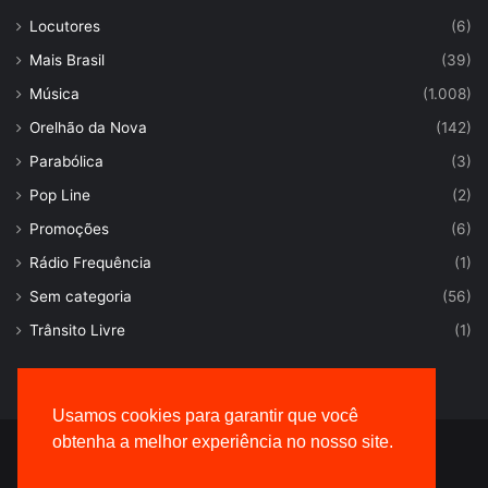
Locutores
(6)
Mais Brasil
(39)
Música
(1.008)
Orelhão da Nova
(142)
Parabólica
(3)
Pop Line
(2)
Promoções
(6)
Rádio Frequência
(1)
Sem categoria
(56)
Trânsito Livre
(1)
Usamos cookies para garantir que você
obtenha a melhor experiência no nosso site.
© Desenvolvido por |
VersaTec