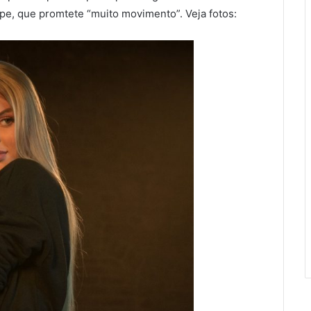
ipe, que promtete “muito movimento”. Veja fotos: