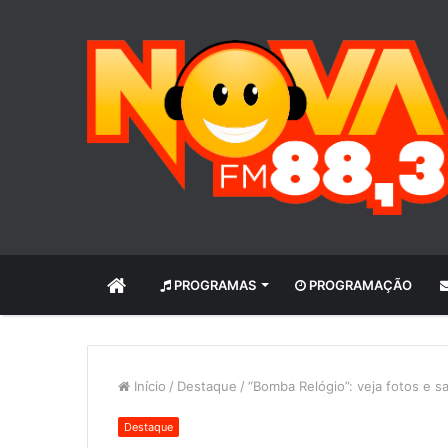
INÍCIO
PROGRAMAS
PROGRAMAÇÃO
Início
/
Destaque
/
“Bomba Relógio”: veja fotos e s
Destaque