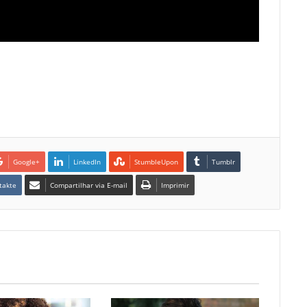
Google+
LinkedIn
StumbleUpon
Tumblr
takte
Compartilhar via E-mail
Imprimir