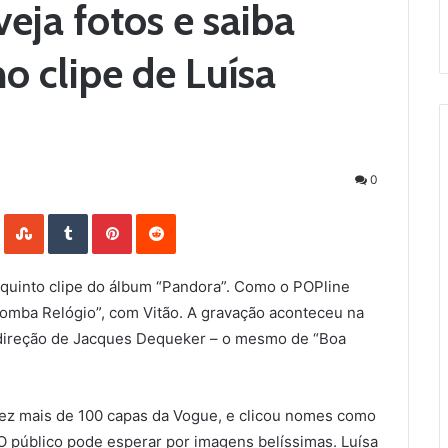
eja fotos e saiba
o clipe de Luísa
0
LinkedIn
StumbleUpon
Tumblr
Pinterest
Reddit
quinto clipe do álbum “Pandora”. Como o POPline
Bomba Relógio”, com Vitão. A gravação aconteceu na
 direção de Jacques Dequeker – o mesmo de “Boa
fez mais de 100 capas da Vogue, e clicou nomes como
 público pode esperar por imagens belíssimas. Luísa