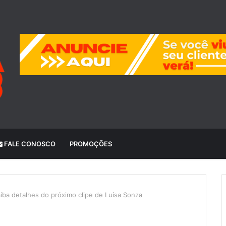
FALE CONOSCO
PROMOÇÕES
aiba detalhes do próximo clipe de Luísa Sonza