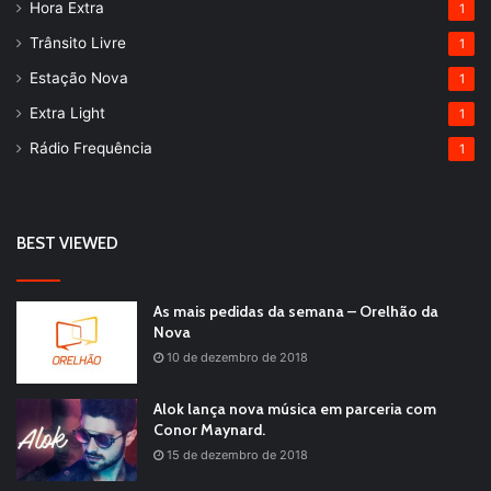
Hora Extra
1
Trânsito Livre
1
Estação Nova
1
Extra Light
1
Rádio Frequência
1
BEST VIEWED
As mais pedidas da semana – Orelhão da
Nova
10 de dezembro de 2018
Alok lança nova música em parceria com
Conor Maynard.
15 de dezembro de 2018