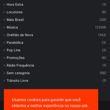
Hora Extra
(1)
Locutores
(6)
Mais Brasil
(39)
Música
(1.008)
Orelhão da Nova
(142)
Parabólica
(3)
Pop Line
(2)
Promoções
(6)
Rádio Frequência
(1)
Sem categoria
(56)
Trânsito Livre
(1)
Usamos cookies para garantir que você
obtenha a melhor experiência no nosso site.
© Desenvolvido por |
VersaTec