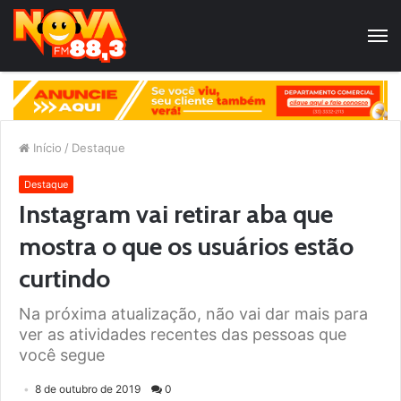
Início
/
Destaque
Destaque
Instagram vai retirar aba que
mostra o que os usuários estão
curtindo
Na próxima atualização, não vai dar mais para
ver as atividades recentes das pessoas que
você segue
8 de outubro de 2019
0