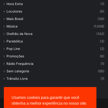
Hora Extra
(1)
Locutores
(6)
Mais Brasil
(39)
Música
(1.008)
Orelhão da Nova
(142)
Parabólica
(3)
Pop Line
(2)
Promoções
(6)
Rádio Frequência
(1)
Sem categoria
(56)
Trânsito Livre
(1)
Usamos cookies para garantir que você
obtenha a melhor experiência no nosso site.
© Desenvolvido por |
VersaTec