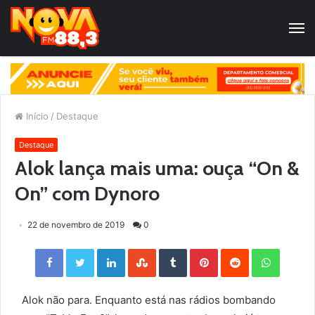
Início
/
Destaque
Destaque
Alok lança mais uma: ouça “On &
On” com Dynoro
22 de novembro de 2019
0
Facebook
Twitter
LinkedIn
StumbleUpon
Tumblr
Pinterest
Reddit
WhatsApp
Alok não para. Enquanto está nas rádios bombando