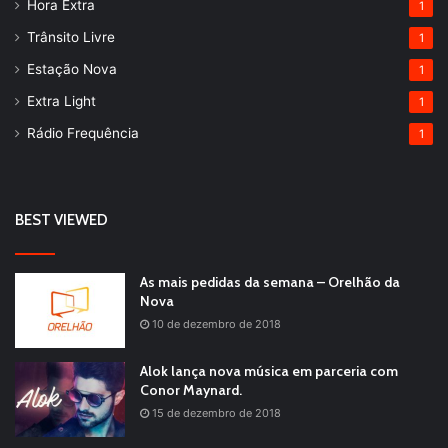
Hora Extra
1
Trânsito Livre
1
Estação Nova
1
Extra Light
1
Rádio Frequência
1
BEST VIEWED
As mais pedidas da semana – Orelhão da
Nova
10 de dezembro de 2018
Alok lança nova música em parceria com
Conor Maynard.
15 de dezembro de 2018