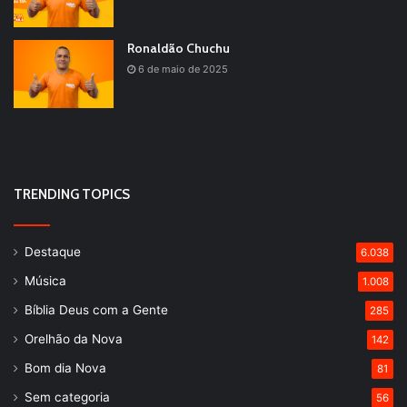
Ronaldão Chuchu
6 de maio de 2025
TRENDING TOPICS
Destaque
6.038
Música
1.008
Bíblia Deus com a Gente
285
Orelhão da Nova
142
Bom dia Nova
81
Sem categoria
56