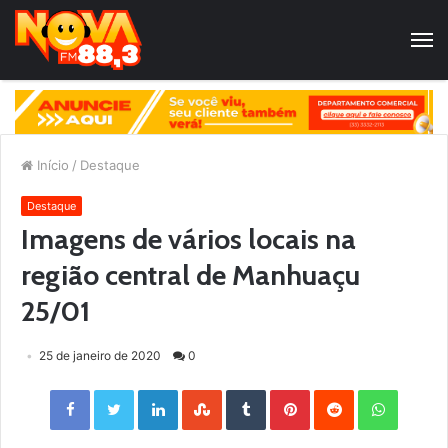
Início
/
Destaque
Destaque
Imagens de vários locais na
região central de Manhuaçu
25/01
25 de janeiro de 2020
0
Facebook
Twitter
LinkedIn
StumbleUpon
Tumblr
Pinterest
Reddit
WhatsApp