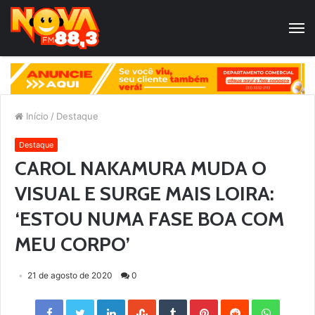
Início
/
Destaque
Destaque
CAROL NAKAMURA MUDA O
VISUAL E SURGE MAIS LOIRA:
‘ESTOU NUMA FASE BOA COM
MEU CORPO’
21 de agosto de 2020
0
Facebook
Twitter
LinkedIn
StumbleUpon
Tumblr
Pinterest
Reddit
WhatsApp