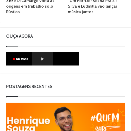
Zezé Di Camargo volta às
“Um Pôr-Do-Sol na Praia”:
origens em trabalho solo
Silva e Ludmilla vão lançar
Rústico
música juntos
OUÇA AGORA
POSTAGENS RECENTES