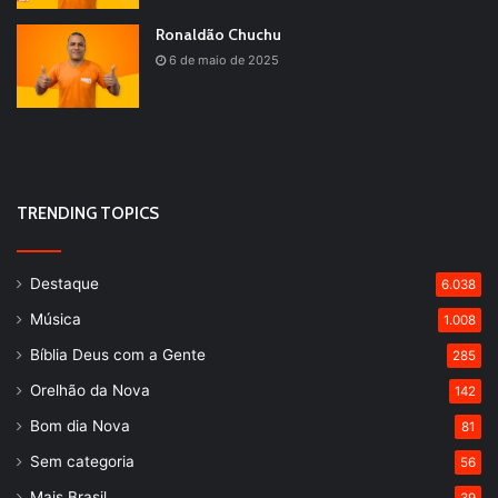
Ronaldão Chuchu
6 de maio de 2025
TRENDING TOPICS
Destaque
6.038
Música
1.008
Bíblia Deus com a Gente
285
Orelhão da Nova
142
Bom dia Nova
81
Sem categoria
56
Mais Brasil