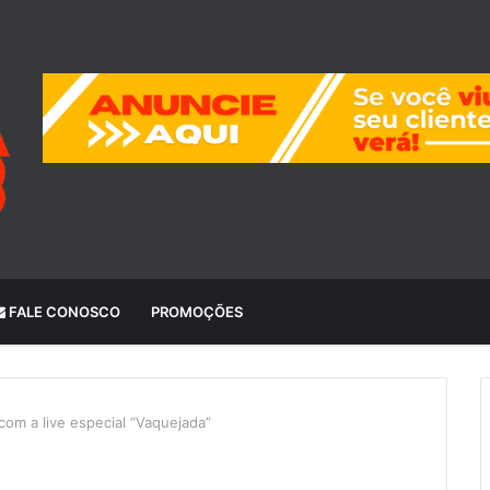
FALE CONOSCO
PROMOÇÕES
com a live especial “Vaquejada”