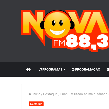
INÍCIO
PROGRAMAS
PROGRAMAÇÃO
Início
/
Destaque
/
Luan Estilizado anima o sábado 
Destaque