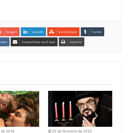
Google+
LinkedIn
StumbleUpon
Tumblr
takte
Compartilhar via E-mail
Imprimir
o de 2019
20 de fevereiro de 2020