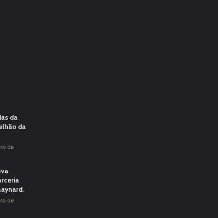
das da
elhão da
ro de
ova
rceria
aynard.
ro de