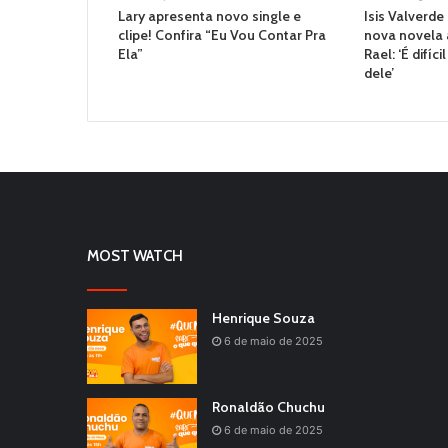
Lary apresenta novo single e
Isis Valverde
clipe! Confira “Eu Vou Contar Pra
nova novela
Ela”
Rael: ‘É difíc
dele’
MOST WATCH
Henrique Souza
6 de maio de 2025
Ronaldão Chuchu
6 de maio de 2025