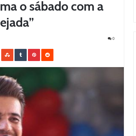
nima o sábado com a
uejada”
0
LinkedIn
StumbleUpon
Tumblr
Pinterest
Reddit