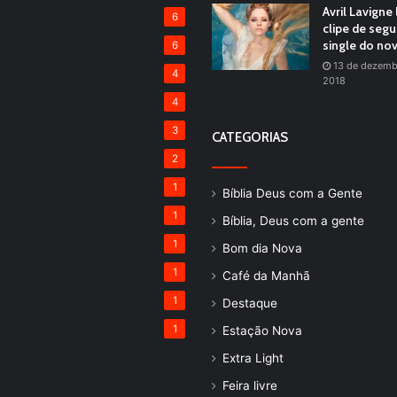
Avril Lavigne
6
clipe de seg
single do no
6
13 de dezemb
4
2018
4
3
CATEGORIAS
2
1
Bíblia Deus com a Gente
1
Bíblia, Deus com a gente
1
Bom dia Nova
1
Café da Manhã
1
Destaque
1
Estação Nova
Extra Light
Feira livre