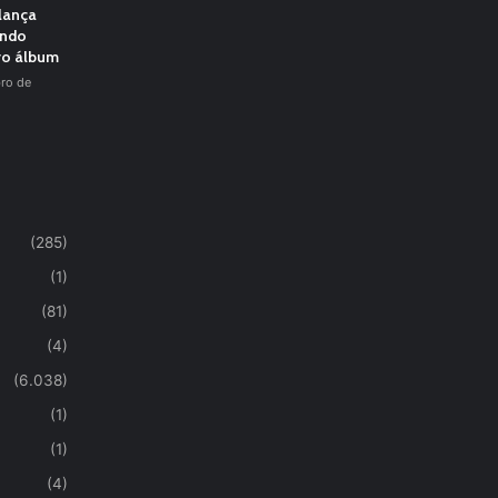
 lança
undo
vo álbum
ro de
(285)
(1)
(81)
(4)
(6.038)
(1)
(1)
(4)