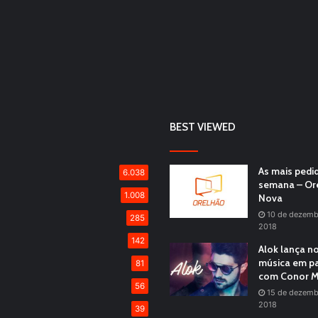
BEST VIEWED
As mais pedi
6.038
semana – Or
1.008
Nova
10 de dezemb
285
2018
142
Alok lança n
música em pa
81
com Conor M
56
15 de dezemb
2018
39