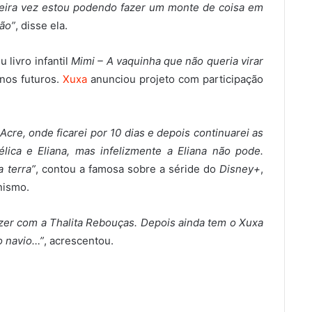
meira vez estou podendo fazer um monte de coisa em
ão”
, disse ela.
livro infantil
Mimi – A vaquinha que não queria virar
anos futuros.
Xuxa
anunciou projeto com participação
 Acre, onde ficarei por 10 dias e depois continuarei as
ica e Eliana, mas infelizmente a Eliana não pode.
a terra”
, contou a famosa sobre a séride do
Disney+
,
nismo.
azer com a Thalita Rebouças. Depois ainda tem o Xuxa
o navio…”
, acrescentou.