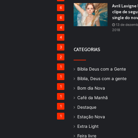
Avril Lavigne
6
clipe de seg
single do no
6
13 de dezemb
4
2018
4
3
CATEGORIAS
2
1
Bíblia Deus com a Gente
1
Bíblia, Deus com a gente
1
Bom dia Nova
1
Café da Manhã
1
Destaque
1
Estação Nova
Extra Light
Feira livre