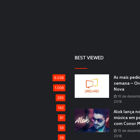
BEST VIEWED
As mais pedi
6.038
semana – Or
1.008
Nova
10 de dezemb
285
2018
142
Alok lança n
música em pa
81
com Conor M
56
15 de dezemb
2018
39