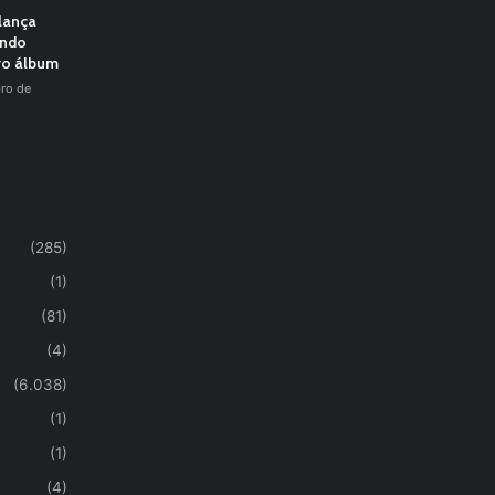
 lança
undo
vo álbum
ro de
(285)
(1)
(81)
(4)
(6.038)
(1)
(1)
(4)