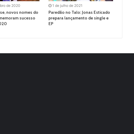
bro de 2020
1 de julho de 2021
ise, novos nomes do
Paredão no Talo: Jonas Esticado
omemoram sucesso
prepara lançamento de single e
2020
EP