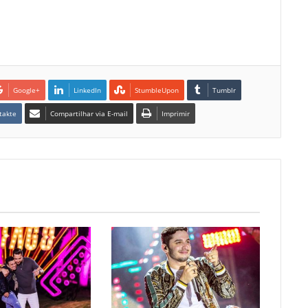
Google+
LinkedIn
StumbleUpon
Tumblr
takte
Compartilhar via E-mail
Imprimir