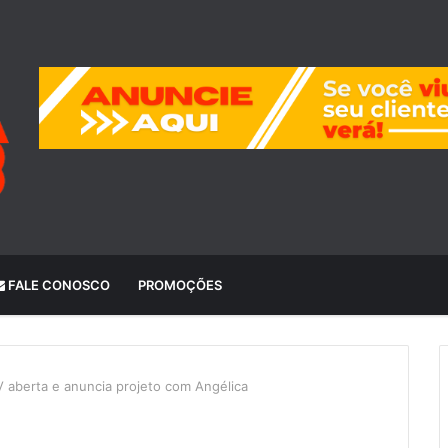
FALE CONOSCO
PROMOÇÕES
V aberta e anuncia projeto com Angélica