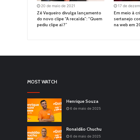
20 de maio de 2021
17 de dezem
Zé Vaqueiro divulga lançamento
Em meio à cr
do novo clipe “A recaída”: “Quem
sertanejo c
pediu clipe aí?”
na web em 
MOST WATCH
Henrique Souza
6 de maio de 2025
Ronaldão Chuchu
6 de maio de 2025