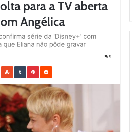
olta para a TV aberta
 com Angélica
onfirma série da 'Disney+' com
a que Eliana não pôde gravar
0
LinkedIn
StumbleUpon
Tumblr
Pinterest
Reddit