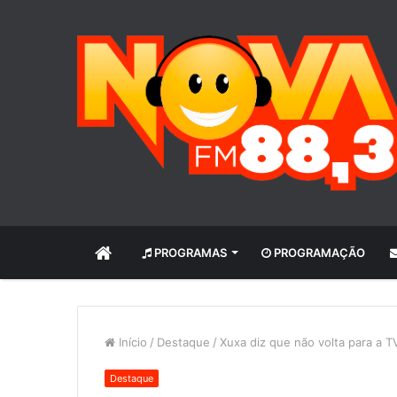
INÍCIO
PROGRAMAS
PROGRAMAÇÃO
Início
/
Destaque
/
Xuxa diz que não volta para a T
Destaque