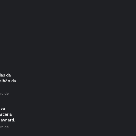
das da
elhão da
ro de
ova
rceria
aynard.
ro de