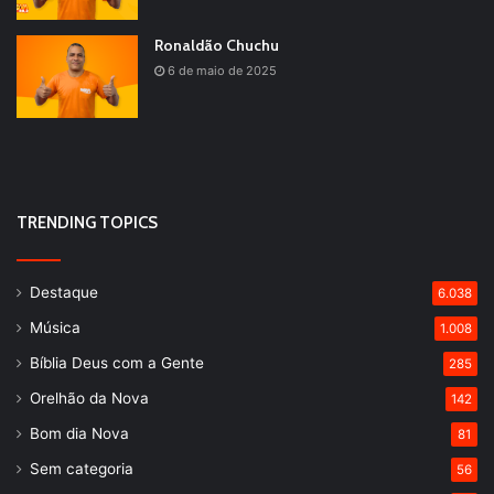
Ronaldão Chuchu
6 de maio de 2025
TRENDING TOPICS
Destaque
6.038
Música
1.008
Bíblia Deus com a Gente
285
Orelhão da Nova
142
Bom dia Nova
81
Sem categoria
56