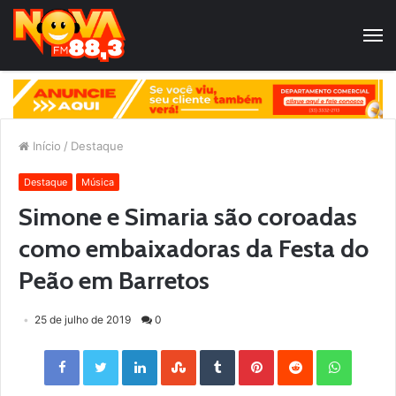
Início
/
Destaque
Destaque
Música
Simone e Simaria são coroadas
como embaixadoras da Festa do
Peão em Barretos
25 de julho de 2019
0
Facebook
Twitter
LinkedIn
StumbleUpon
Tumblr
Pinterest
Reddit
WhatsApp