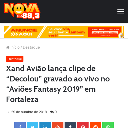
Início
/
Destaque
Destaque
Xand Avião lança clipe de
“Decolou” gravado ao vivo no
“Aviões Fantasy 2019” em
Fortaleza
29 de outubro de 2019
0
Facebook
Twitter
LinkedIn
StumbleUpon
Tumblr
Pinterest
Reddit
WhatsApp