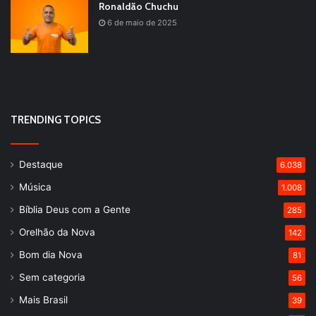
Ronaldão Chuchu
6 de maio de 2025
TRENDING TOPICS
Destaque
6.038
Música
1.008
Bíblia Deus com a Gente
285
Orelhão da Nova
142
Bom dia Nova
81
Sem categoria
56
Mais Brasil
39