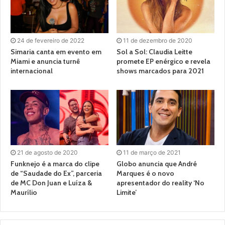
24 de fevereiro de 2022
11 de dezembro de 2020
Simaria canta em evento em
Sol a Sol: Claudia Leitte
Miami e anuncia turnê
promete EP enérgico e revela
internacional
shows marcados para 2021
21 de agosto de 2020
11 de março de 2021
Funknejo é a marca do clipe
Globo anuncia que André
de “Saudade do Ex”, parceria
Marques é o novo
de MC Don Juan e Luíza &
apresentador do reality ‘No
Maurílio
Limite’