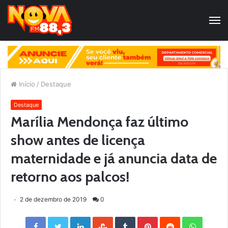
Início
/
Destaque
Destaque
Marília Mendonça faz último
show antes de licença
maternidade e já anuncia data de
retorno aos palcos!
2 de dezembro de 2019
0
Facebook
Twitter
LinkedIn
StumbleUpon
Tumblr
Pinterest
Reddit
WhatsApp